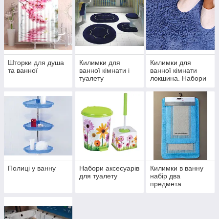
ідеальної ванної кімнати. Від традиційних стилів, які ніколи не
виходять з моди, до сучасних дизайнів – у нашому
асортименті знайдеться щось для кожного.
Шторки для душа
Килимки для
Килимки для
та ванної
ванної кімнати і
ванної кімнати
туалету
локшина. Набори
килимків
Полиці у ванну
Набори аксесуарів
Килимки в ванну
для туалету
набір два
предмета
Туреччина 50 х 80
см і 40 х 60 см без
вирізу