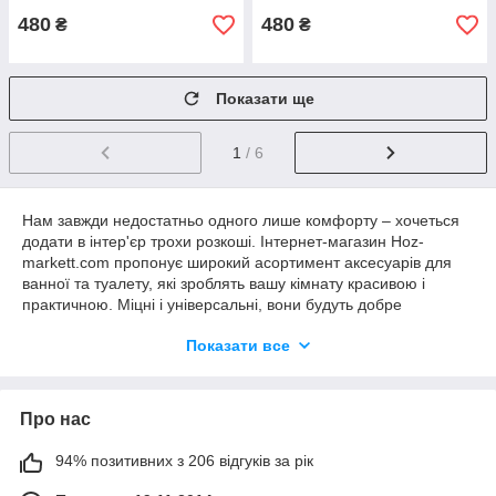
480
480
₴
₴
Показати ще
1
/ 6
Нам завжди недостатньо одного лише комфорту – хочеться
додати в інтер'єр трохи розкоші. Інтернет-магазин Hoz-
markett.com пропонує широкий асортимент аксесуарів для
ванної та туалету, які зроблять вашу кімнату красивою і
практичною. Міцні і універсальні, вони будуть добре
поєднуватися з вже гтоовым інтер'єром або нададуть все
Показати все
необхідне для тих, хто хоче змін в обстановці.
Килимки для ванної та туалету
Про нас
Килимки для ванної
і туалету внесуть пікантний штрих і
94% позитивних з 206 відгуків за рік
затишок до будь-якій обстановці, значно змінить зовнішній
вигляд ванної кімнати, а також додадуть чудову, декоративну