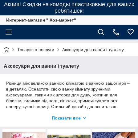
Акция! Скидки на комоды пластиковые для ваших
ребятишек!
Интернет-магазин " Хоз-маркет"
Товари та послуги
Аксесуари для ванни і туалету
Аксесуари для ванни і туалету
Різниця між великою ванною кімнатою з ванною вашої мрії –
в деталях. Оснастити свою ванну кімнату зручними
аксесуарами, такими як шторки для душу, корзини для
білизни, килимки під ноги, вішалки, тримачі туалетного
паперу, кутові полиці. Стильний дизайн доповнить ваш
інтер'єр, створюючи при цьому комфорт і порядок.
Показати все
Інтернет-магазин Госп-маркет пропонує вам цілий ряд
аксесуарів для ванної – все, що вам потрібно для створення