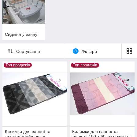
Сидіння у ванну
Сортування
0
Фільтри
Топ продажів
Топ продажів
Килимки для ванної та
Килимки для ванної та
туалету комбіновані
туалету 100 х 60 см рожево -