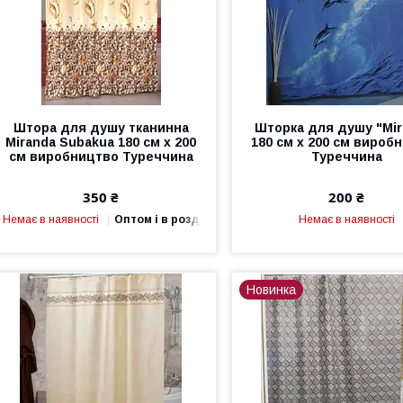
Штора для душу тканинна
Шторка для душу "Mir
Miranda Subakua 180 см х 200
180 см х 200 см вироб
см виробництво Туреччина
Туреччина
350 ₴
200 ₴
Немає в наявності
Оптом і в роздріб
Немає в наявності
Новинка