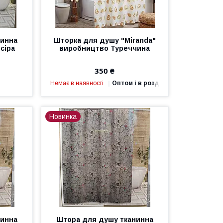
нинна
Шторка для душу "Miranda"
 сіра
виробництво Туреччина
350 ₴
Немає в наявності
Оптом і в роздріб
Новинка
нинна
Штора для душу тканинна