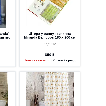
anda"
Штора у ванну тканинна
ництво
Miranda Bamboos 180 х 200 см
112
350 ₴
Немає в наявності
Оптом і в роздріб