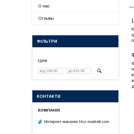
О нас
Отзывы
К
ц
п
ФІЛЬТРИ
Ціна
Ф
п
в
к
д
КОНТАКТИ
Интернет-магазин Hoz-markett.com