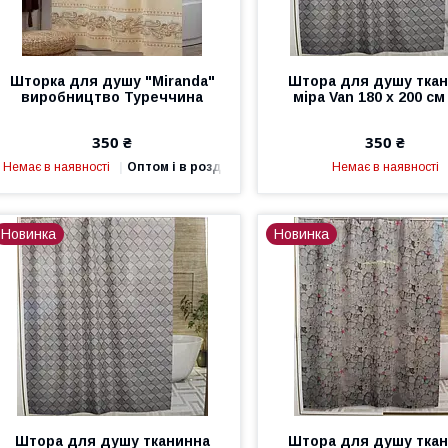
Шторка для душу "Miranda"
Штора для душу тка
виробництво Туреччина
міра Van 180 х 200 см
350 ₴
350 ₴
Немає в наявності
Оптом і в роздріб
Немає в наявності
Новинка
Новинка
Штора для душу тканинна
Штора для душу тка