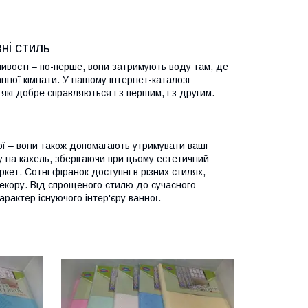
ні стиль
ливості – по-перше, вони затримують воду там, де
нної кімнати. У нашому інтернет-каталозі
які добре справляються і з першим, і з другим.
ної – вони також допомагають утримувати ваші
у на кахель, зберігаючи при цьому естетичний
кет. Сотні фіранок доступні в різних стилях,
декору. Від спрощеного стилю до сучасного
рактер існуючого інтер'єру ванної.