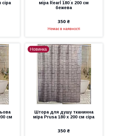
м сіра
міра Rearl 180 х 200 см
бежева
350 ₴
Немає в наявності
Новинка
ньова
Штора для душу тканинна
200 см
міра Prusa 180 х 200 см сіра
350 ₴