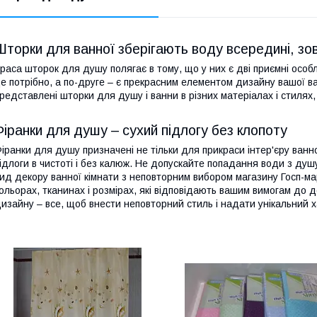
Шторки для ванної зберігають воду всередині, зов
раса шторок для душу полягає в тому, що у них є дві приємні особ
е потрібно, а по-друге – є прекрасним елементом дизайну вашої ва
редставлені шторки для душу і ванни в різних матеріалах і стилях, 
Фіранки для душу – сухий підлогу без клопоту
іранки для душу призначені не тільки для прикраси інтер'єру ван
ідлоги в чистоті і без калюж. Не допускайте попадання води з душ
ид декору ванної кімнати з неповторним вибором магазину Госп-мар
ольорах, тканинах і розмірах, які відповідають вашим вимогам до 
изайну – все, щоб внести неповторний стиль і надати унікальний ха