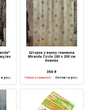
anda"
Шторка у ванну тканинна
ництво
Miranda Circle 180 х 200 см
бежева
350 ₴
 в роздріб
Немає в наявності
Оптом і в роздріб