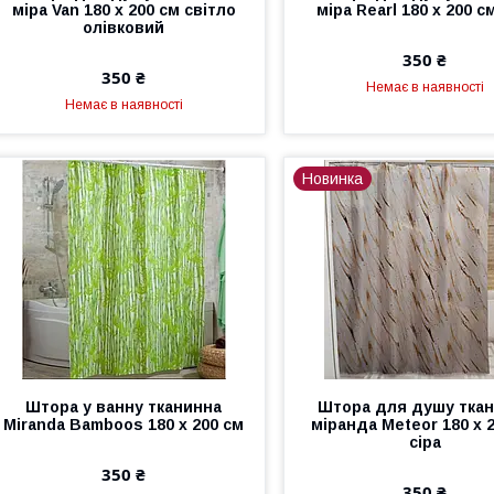
міра Van 180 х 200 см світло
міра Rearl 180 х 200 с
олівковий
350 ₴
350 ₴
Немає в наявності
Немає в наявності
Новинка
Штора у ванну тканинна
Штора для душу тка
Miranda Bamboos 180 х 200 см
міранда Meteor 180 х 
сіра
350 ₴
350 ₴