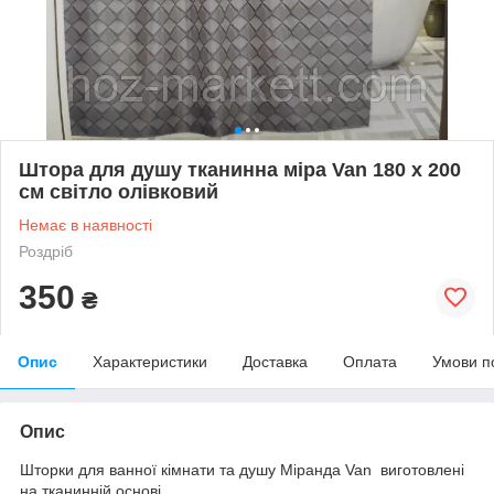
Штора для душу тканинна міра Van 180 х 200
см світло олівковий
Немає в наявності
Роздріб
350
₴
Опис
Характеристики
Доставка
Оплата
Умови п
Опис
Шторки для ванної кімнати та душу Міранда Van виготовлені
на тканинній основі.