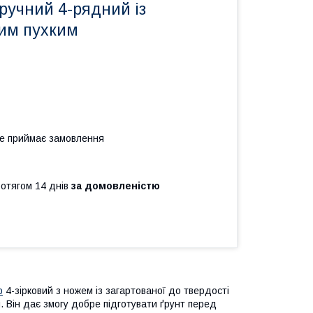
ручний 4-рядний із
им пухким
не приймає замовлення
ротягом 14 днів
за домовленістю
р
4-зірковий з ножем із загартованої до твердості
. Він дає змогу добре підготувати ґрунт перед