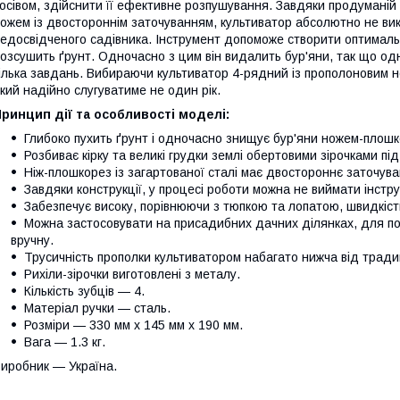
осівом, здійснити її ефективне розпушування. Завдяки продуманій
ожем із двостороннім заточуванням, культиватор абсолютно не викл
едосвідченого садівника. Інструмент допоможе створити оптимальн
озсушить ґрунт. Одночасно з цим він видалить бур'яни, так що од
ілька завдань. Вибираючи культиватор 4-рядний із прополоновим н
кий надійно слугуватиме не один рік.
ринцип дії та особливості моделі:
Глибоко пухить ґрунт і одночасно знищує бур'яни ножем-плош
Розбиває кірку та великі грудки землі обертовими зірочками пі
Ніж-плошкорез із загартованої сталі має двостороннє заточува
Завдяки конструкції, у процесі роботи можна не виймати інстру
Забезпечує високу, порівнюючи з тюпкою та лопатою, швидкість
Можна застосовувати на присадибних дачних ділянках, для пол
вручну.
Трусичність прополки культиватором набагато нижча від тради
Рихіли-зірочки виготовлені з металу.
Кількість зубців — 4.
Матеріал ручки — сталь.
Розміри — 330 мм х 145 мм х 190 мм.
Вага — 1.3 кг.
иробник — Україна.