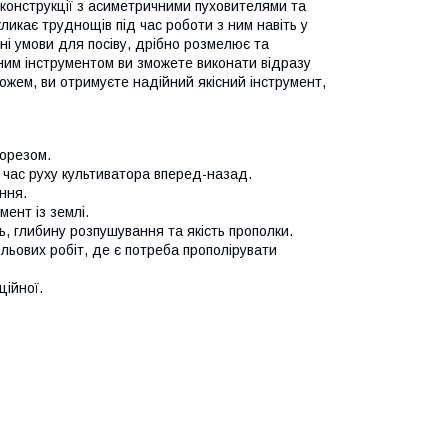
 конструкції з асиметричними пуховителями та
икає труднощів під час роботи з ним навіть у
і умови для посіву, дрібно розмелює та
ним інструментом ви зможете виконати відразу
ожем, ви отримуєте надійний якісний інструмент,
корезом.
д час руху культиватора вперед-назад.
ння.
мент із землі.
, глибину розпушування та якість прополки.
ьових робіт, де є потреба прополірувати
ційної.