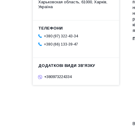
п
Харьковская область, 61000, Харків,
Україна
н
н
р
к
я
+380 (97) 322-43-34
П
+380 (66) 133-39-47
+380973224334
В