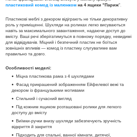
пластиковий комод із малюнком
на 4 ящики "Париж
".
Пластикові меблі з декором відіграють не тільки декоративну
роль у приміщенні. Шухляди на роликах легко висуваються
навіть за максимального завантаження, надаючи доступ до
вмісту. Ваші речі зберігатимуться в повному порядку, невидимі
для відвідувачів. Міцний і безпечний пластик не боїться
зовнішніх впливів — комод із пластику слугуватиме вам
правильно та довго.
Особливості моделі:
Міцна пластикова рама з 4 шухлядами
Фасад прикрашений зображенням Ейфелевої вежі та
декором із французькими мотивами
Стильний і сучасний вигляд
Під кожним ящиком розташовані ролики для легкого
доступу до вмісту
Виїмки-ручки внизу шухляди забезпечують зручність
відкриття й закриття
Підходить для спальні, ванної кімнати, дитячої,