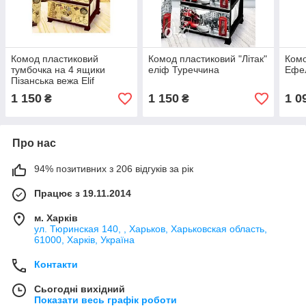
Комод пластиковий
Комод пластиковий "Літак"
Комо
тумбочка на 4 ящики
еліф Туреччина
Ефе
Пізанська вежа Elif
Туреччина
1 150
1 150
1 0
₴
₴
Про нас
94% позитивних з 206 відгуків за рік
Працює з 19.11.2014
м. Харків
ул. Тюринская 140, , Харьков, Харьковская область,
61000, Харків, Україна
Контакти
Сьогодні вихідний
Показати весь графік роботи