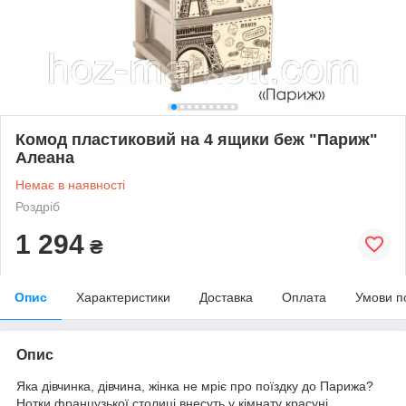
Комод пластиковий на 4 ящики беж "Париж"
Алеана
Немає в наявності
Роздріб
1 294
₴
Опис
Характеристики
Доставка
Оплата
Умови п
Опис
Яка дівчинка, дівчина, жінка не мріє про поїздку до Парижа?
Нотки французької столиці внесуть у кімнату красуні