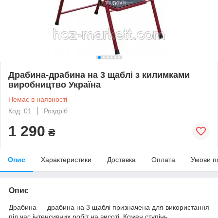
Драбина-драбина на 3 щаблі з килимками
виробництво Україна
Немає в наявності
Код: 01
Роздріб
1 290
₴
Опис
Характеристики
Доставка
Оплата
Умови п
Опис
Драбина — драбина на 3 щаблі призначена для використання
під час інтенсивних робіт на висоті. Кожен ступінь