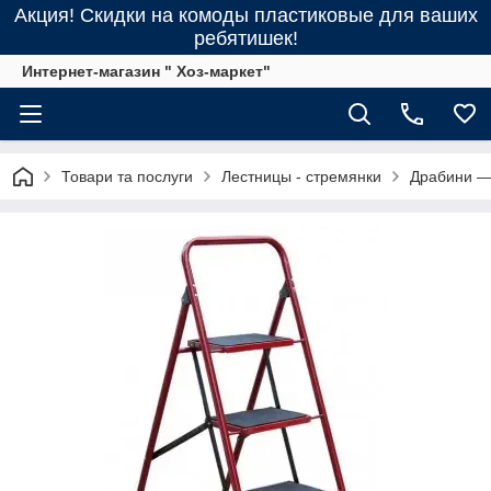
Акция! Скидки на комоды пластиковые для ваших
ребятишек!
Интернет-магазин " Хоз-маркет"
Товари та послуги
Лестницы - стремянки
Драбини —