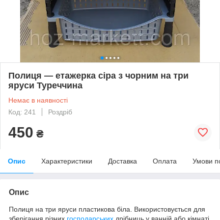
Полиця — етажерка сіра з чорним на три
яруси Туреччина
Немає в наявності
Код: 241
Роздріб
450
₴
Опис
Характеристики
Доставка
Оплата
Умови п
Опис
Полиця на три яруси пластикова біла. Використовується для
зберігання різних
господарських
дрібниць у ванній або кімнаті,