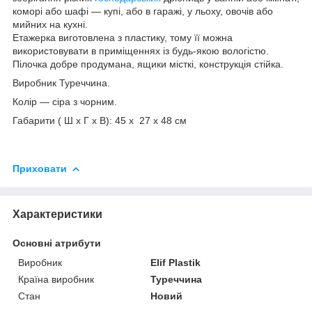
коморі або шафі — купі, або в гаражі, у льоху, овочів або
мийних на кухні.
Етажерка виготовлена з пластику, тому її можна
використовувати в приміщеннях із будь-якою вологістю.
Пілочка добре продумана, ящики місткі, конструкція стійка.
Виробник Туреччина.
Колір — сіра з чорним.
Габарити ( Ш х Г х В): 45 х 27 х 48 см
Приховати
Характеристики
Основні атрибути
Виробник
Elif Plastik
Країна виробник
Туреччина
Стан
Новий