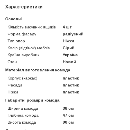
Характеристики
Основні
Кількість висувних ящиків
4 шт.
Форма фасаду
радіусний
Тип опор
Ніжки
Колір (відтінок) меблів
Сірий
Країна виробник
Україна
Стан
Новий
Матеріал виготовлення комода
Корпус (каркас)
пластик
Фасади
пластик
Ніжки
пластик
Габаритні розміри комода
Ширина комода
38 см
Глибина комода
47 см
Висота комода
90 см