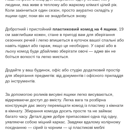
людини, яка живе в теплому або жаркому кліматі цілий рік.
Коли закінчиться один сезон, просто акуратно складіть у
ящики одяг, поки він не знадобиться знову.
Добротний і пристойний
пластиковий комод на 4 ящики
, 19
см завглибшки кожен, стане в пригоді вам для зберігання
сезонних речей і легко впишеться в куточок вашої спальні або
навіть підвал або гараж, якщо це необхідно. У сараї або в
льоху комод буде дбайливо зберігати овочі — адже він не
боїться вогкості та легко миється.
Додайте у ваш будинок, офіс або студію додатковий простір
для зберігання предметів: від документів і офісного приладдя
до інструментів.
За допомогою роликів висувні ящики легко висуваються,
відкриваючи доступ до вмісту. Легка вага та розбірна
конструкція дає змогу переміщати комод із пластику з кімнати
в кімнату. Збирання комода досить просте та не займає
багато часу. Деталі дуже добре припасовані одна під одну,
уявляючи собою міцний каркас. Завдяки вдалому колірному
поєднанню — сірий із чорним — ці пластикові меблі