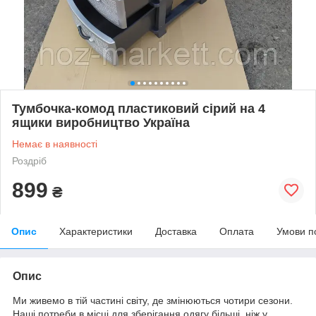
Тумбочка-комод пластиковий сірий на 4
ящики виробництво Україна
Немає в наявності
Роздріб
899
₴
Опис
Характеристики
Доставка
Оплата
Умови п
Опис
Ми живемо в тій частині світу, де змінюються чотири сезони.
Наші потреби в місці для зберігання одягу більші, ніж у