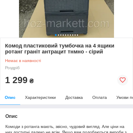
Комод пластиковий тумбочка на 4 ящики
ротанг граніт антрацит тнмно - сірий
Немає в наявності
Роздріб
1 299
₴
Опис
Характеристики
Доставка
Оплата
Умови п
Опис
Комоди з ротанга мають, звісно, чудовий вигляд. Але ціни на
них доступні далеко не всім. Якщо вам подобаються вироби з