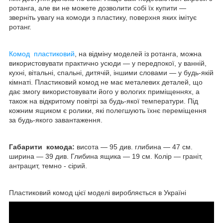
ротанга, але ви не можете дозволити собі їх купити —
зверніть увагу на комоди з пластику, поверхня яких імітує
ротанг.
Комод пластиковий
, на відміну моделей із ротанга, можна
використовувати практично усюди — у передпокої, у ванній,
кухні, вітальні, спальні, дитячій, іншими словами — у будь-якій
кімнаті. Пластиковий комод не має металевих деталей, що
дає змогу використовувати його у вологих приміщеннях, а
також на відкритому повітрі за будь-якої температури. Під
кожним ящиком є ролики, які полегшують їхнє переміщення
за будь-якого завантаження.
Габарити комода:
висота — 95 див. глибина — 47 см.
ширина — 39 див. Глибина ящика — 19 см. Колір — граніт,
антрацит, темно - сірий.
Пластиковий комод цієї моделі виробляється в Україні