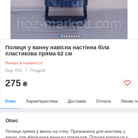
Полиця у ванну навісна настінна біла
пластикова пряма 62 см
Немає в наявності
Код: 052
Роздріб
275
₴
Опис
Характеристики
Доставка
Оплата
Умови п
Опис
Полиця пряма у ванну на стіну. Призначена для монтажу у
ванну для зберігання ванного приладдя. Пілочка кріпиться у