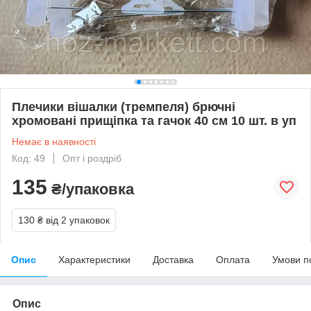
Плечики вішалки (тремпеля) брючні
хромовані прищіпка та гачок 40 см 10 шт. в уп
Немає в наявності
Код: 49
Опт і роздріб
135
₴/упаковка
130 ₴
від 2 упаковок
Опис
Характеристики
Доставка
Оплата
Умови п
Опис