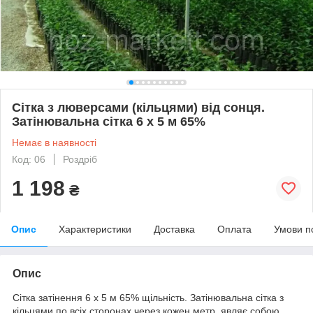
Сітка з люверсами (кільцями) від сонця.
Затінювальна сітка 6 х 5 м 65%
Немає в наявності
Код: 06
Роздріб
1 198
₴
Опис
Характеристики
Доставка
Оплата
Умови п
Опис
Сітка затінення 6 х 5 м 65% щільність. Затінювальна сітка з
кільцями по всіх сторонах через кожен метр, являє собою