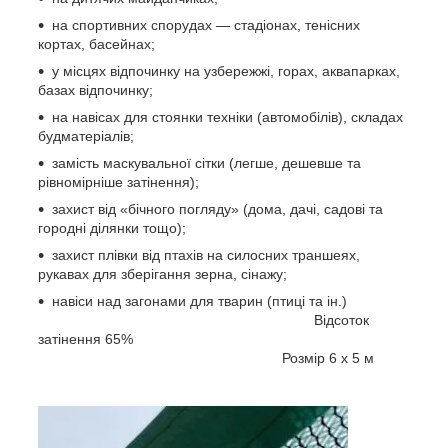
на спортивних спорудах — стадіонах, тенісних
кортах, басейнах;
у місцях відпочинку на узбережжі, горах, аквапарках,
базах відпочинку;
на навісах для стоянки техніки (автомобілів), складах
будматеріалів;
замість маскувальної сітки (легше, дешевше та
рівномірніше затінення);
захист від «бічного погляду» (дома, дачі, садові та
городні ділянки тощо);
захист плівки від птахів на силосних траншеях,
рукавах для зберігання зерна, сінажу;
навіси над загонами для тварин (птиці та ін.)
Відсоток
затінення 65%
Розмір 6 х 5 м