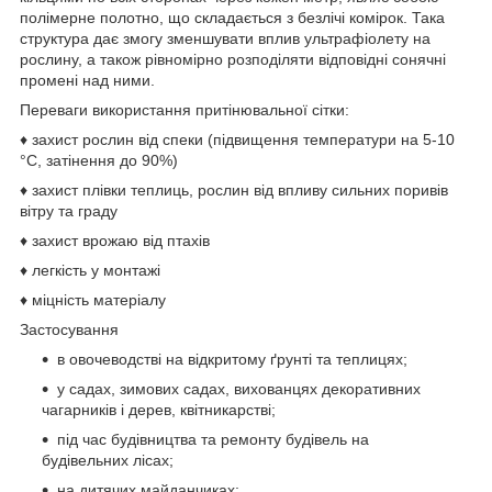
полімерне полотно, що складається з безлічі комірок. Така
структура дає змогу зменшувати вплив ультрафіолету на
рослину, а також рівномірно розподіляти відповідні сонячні
промені над ними.
Переваги використання притінювальної сітки:
♦ захист рослин від спеки (підвищення температури на 5-10
°C, затінення до 90%)
♦ захист плівки теплиць, рослин від впливу сильних поривів
вітру та граду
♦ захист врожаю від птахів
♦ легкість у монтажі
♦ міцність матеріалу
Застосування
в овочеводстві на відкритому ґрунті та теплицях;
у садах, зимових садах, вихованцях декоративних
чагарників і дерев, квітникарстві;
під час будівництва та ремонту будівель на
будівельних лісах;
на дитячих майданчиках;