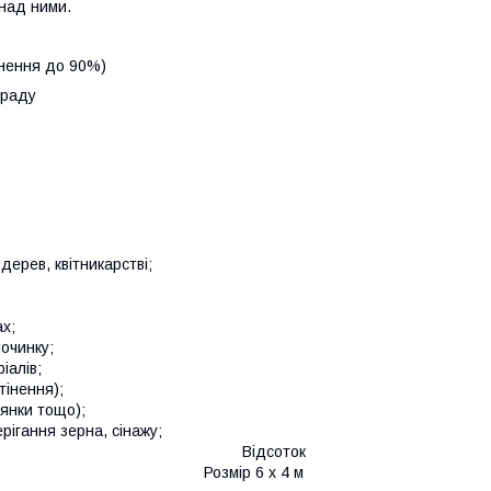
 над ними.
інення до 90%)
 граду
дерев, квітникарстві;
х;
починку;
іалів;
тінення);
лянки тощо);
рігання зерна, сінажу;
птиці та ін.) Відсоток
змір 6 х 4 м