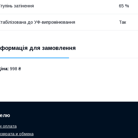
тупінь затінення
65 %
табілізована до УФ-випромінювання
Так
нформація для замовлення
іна:
998 ₴
телю
и оплата
озврата и обмена