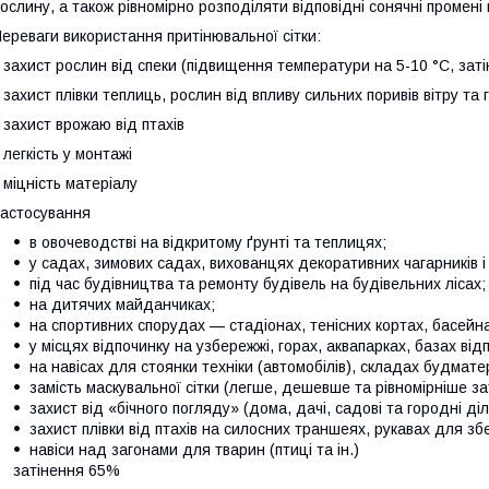
ослину, а також рівномірно розподіляти відповідні сонячні промені
ереваги використання притінювальної сітки:
 захист рослин від спеки (підвищення температури на 5-10 °C, зат
 захист плівки теплиць, рослин від впливу сильних поривів вітру та
 захист врожаю від птахів
 легкість у монтажі
 міцність матеріалу
астосування
в овочеводстві на відкритому ґрунті та теплицях;
у садах, зимових садах, вихованцях декоративних чагарників і 
під час будівництва та ремонту будівель на будівельних лісах;
на дитячих майданчиках;
на спортивних спорудах — стадіонах, тенісних кортах, басейна
у місцях відпочинку на узбережжі, горах, аквапарках, базах від
на навісах для стоянки техніки (автомобілів), складах будматер
замість маскувальної сітки (легше, дешевше та рівномірніше за
захист від «бічного погляду» (дома, дачі, садові та городні ді
захист плівки від птахів на силосних траншеях, рукавах для збе
навіси над загонами для тварин (
затінення 65% Ро