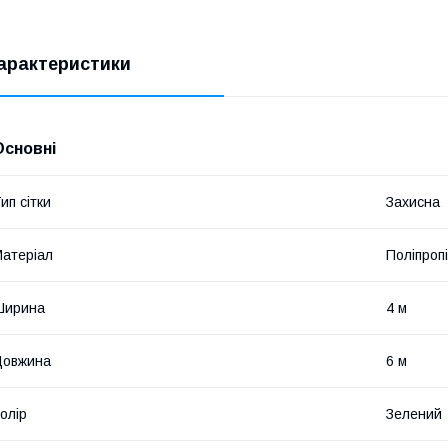
арактеристики
Основні
ип сітки
Захисна
атеріал
Поліпроп
Ширина
4 м
Довжина
6 м
олір
Зелений