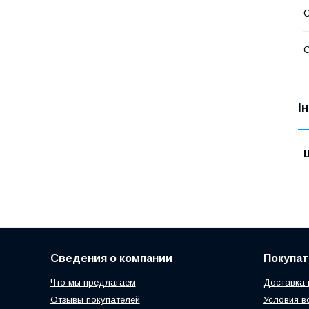
С
С
І
Ц
Сведения о компании
Покупа
Что мы предлагаем
Доставка 
Отзывы покупателей
Условия в