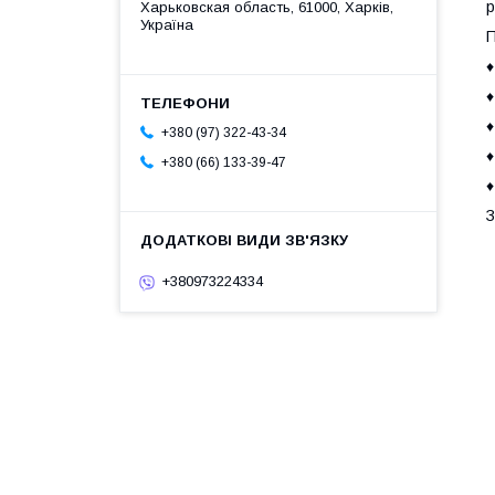
р
Харьковская область, 61000, Харків,
Україна
П
♦
♦
♦
+380 (97) 322-43-34
♦
+380 (66) 133-39-47
♦
З
+380973224334