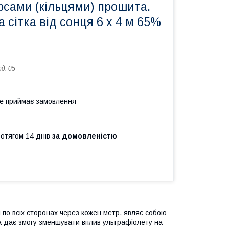
рсами (кільцями) прошита.
 сітка від сонця 6 х 4 м 65%
од:
05
не приймає замовлення
ротягом 14 днів
за домовленістю
и по всіх сторонах через кожен метр, являє собою
ра дає змогу зменшувати вплив ультрафіолету на