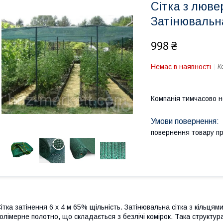
Сітка з люве
Затінювальна
998 ₴
Немає в наявності
К
Компанія тимчасово 
повернення товару п
ітка затінення 6 х 4 м 65% щільність. Затінювальна сітка з кільцям
олімерне полотно, що складається з безлічі комірок. Така структу