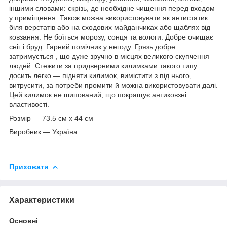
іншими словами: скрізь, де необхідне чищення перед входом
у приміщення. Також можна використовувати як антистатик
біля верстатів або на сходових майданчиках або щаблях від
ковзання. Не боїться морозу, сонця та вологи. Добре очищає
сніг і бруд. Гарний помічник у негоду. Грязь добре
затримується , що дуже зручно в місцях великого скупчення
людей. Стежити за придверними килимками такого типу
досить легко — підняти килимок, вимістити з під нього,
витрусити, за потреби промити й можна використовувати далі.
Цей килимок не шипований, що покращує антиковзні
властивості.
Розмір — 73.5 см х 44 см
Виробник — Україна.
Приховати
Характеристики
Основні