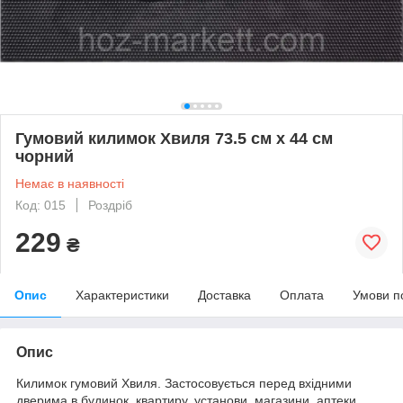
Гумовий килимок Хвиля 73.5 см х 44 см
чорний
Немає в наявності
Код: 015
Роздріб
229
₴
Опис
Характеристики
Доставка
Оплата
Умови п
Опис
Килимок гумовий Хвиля. Застосовується перед вхідними
дверима в будинок, квартиру, установи, магазини, аптеки,