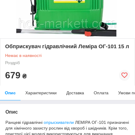
Обприскувач гідравлічний Леміра ОГ-101 15 л
Немає в наявності
Роздріб
679
₴
Опис
Характеристики
Доставка
Оплата
Умови п
Опис
Ранцеві гідравлічні
опрыскиватели
ЛЕМІРА ОГ-101 призначені
для хімічного захисту рослин від хвороб і шкідників. Крім того,
пристрої цієї моделі використовуються для виконання