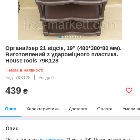
Органайзер 21 відсік, 19" (480*380*80 мм).
Виготовлений з удароміцного пластика.
HouseTools 79K128
Немає в наявності
Код: 79K128
Роздріб
439
₴
Опис
Характеристики
Доставка
Оплата
Умови п
Опис
Органайзер для
інструменту
21 відсік, 19". Призначений для