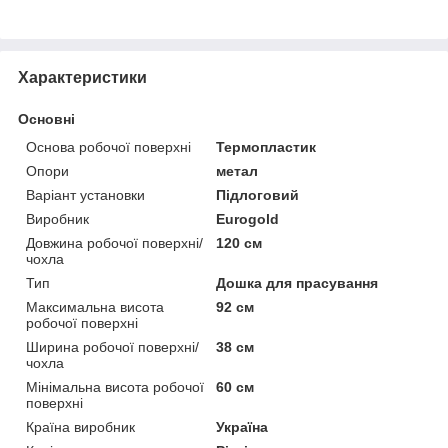
Характеристики
Основні
Основа робочої поверхні
Термопластик
Опори
метал
Варіант установки
Підлоговий
Виробник
Eurogold
Довжина робочої поверхні/
120 см
чохла
Тип
Дошка для прасування
Максимальна висота
92 см
робочої поверхні
Ширина робочої поверхні/
38 см
чохла
Мінімальна висота робочої
60 см
поверхні
Країна виробник
Україна