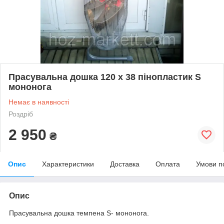
Прасувальна дошка 120 х 38 пінопластик S
мононога
Немає в наявності
Роздріб
2 950
₴
Опис
Характеристики
Доставка
Оплата
Умови п
Опис
Прасувальна дошка темпена S- мононога.