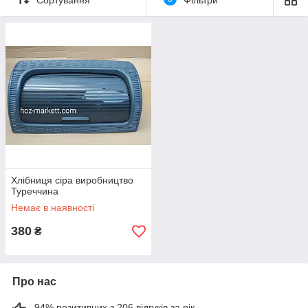
всередині, і вона напівпрозора, щоб ви могли бачити, що
знаходиться там. Пластикові хлібниці – неймовірно довговічні
і міцні, але при цьому дуже елегантні і витончено виглядають.
Вони стануть відмінним доповненням до будь-якого
кухонного оздоблення – від сучасного до класичного.
Вибирайте відповідний до інтер'єру колір – і нехай булочки,
печиво, хліб та інші вироби з тіста радують вас своїм смаком і
ароматом.
Хлібниця сіра виробництво
Туреччина
Немає в наявності
380
₴
Про нас
94% позитивних з 206 відгуків за рік