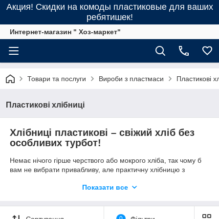
Акция! Скидки на комоды пластиковые для ваших
ребятишек!
Интернет-магазин " Хоз-маркет"
Товари та послуги
Вироби з пластмаси
Пластикові х
Пластикові хлібниці
Хлібниці пластикові – свіжий хліб без
особливих турбот!
Немає нічого гірше черствого або мокрого хліба, так чому б
вам не вибрати привабливу, але практичну хлібницю з
нашого асортименту?
Показати все
Всі наші пластикові хлібниці спроектовані в сучасному стилі,
мають вентиляційні отвори для циркуляції повітря і виходу
надлишкової вологи. Куполоподібна кришка надає багато
Сортування
0
Фільтри