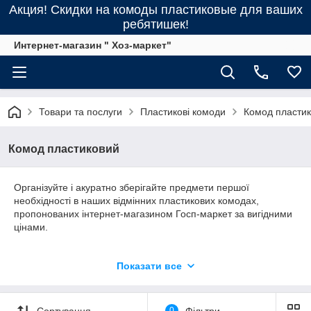
Акция! Скидки на комоды пластиковые для ваших
ребятишек!
Интернет-магазин " Хоз-маркет"
Товари та послуги
Пластикові комоди
Комод пласти
Комод пластиковий
Організуйте і акуратно зберігайте предмети першої
необхідності в наших відмінних пластикових комодах,
пропонованих інтернет-магазином Госп-маркет за вигідними
цінами.
Пластиковий комод ідеально підходить для зберігання
Показати все
складеної одягу, а також різного розміру дрібничок. Крім того,
зручні і легкі пластикові комоди будуть практичним
доповненням до інтер'єру вашого будинку. Завдяки вибору
Сортування
0
Фільтри