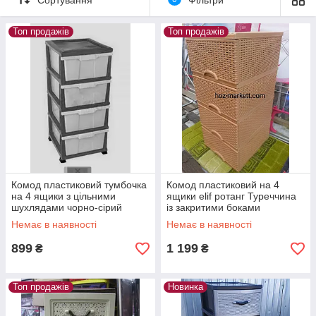
різних візерунків або більше яскравих кольорових фасадів, ви
легко знайдете привабливі та відповідні до декору
приміщення ящички, щоб доповнити або додати сплеск
Топ продажів
Топ продажів
фарб у ваше традиційний або сучасний інтер'єр.
Комод пластиковий тумбочка
Комод пластиковий на 4
на 4 ящики з цільними
ящики elif ротанг Туреччина
шухлядами чорно-сірий
із закритими боками
Туреччина
Немає в наявності
Немає в наявності
899
1 199
₴
₴
Топ продажів
Новинка