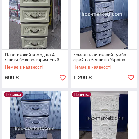
Пластиковий комод на 4
Комод пластиковий тумба
ящики бежево-коричневий
сірий на 6 ящиків Україна
Немає в наявності
Немає в наявності
699
1 299
₴
₴
Новинка
Новинка