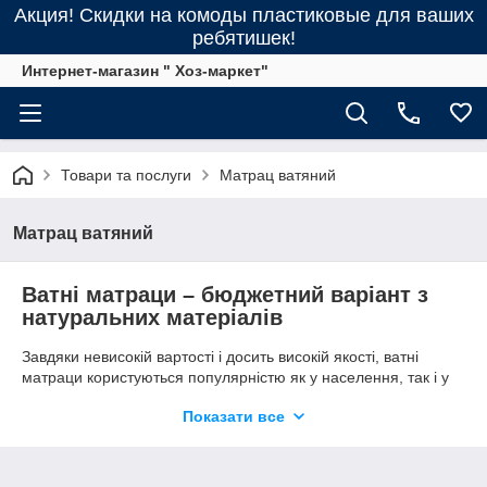
Акция! Скидки на комоды пластиковые для ваших
ребятишек!
Интернет-магазин " Хоз-маркет"
Товари та послуги
Матрац ватяний
Матрац ватяний
Ватні матраци – бюджетний варіант з
натуральних матеріалів
Завдяки невисокій вартості і досить високій якості, ватні
матраци користуються популярністю як у населення, так і у
підприємств, що закуповують їх для забезпечення
Показати все
працівників житлом і постільними речами. Асортимент
ватяних матраців інтернет-магазину Hoz-markett.com
гарантує, що у нас знайдеться підходящий варіант для
вашеих потреб. Наш досвід та тісна співпраця з виробниками