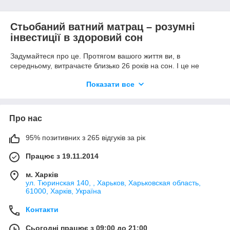
Стьобаний ватний матрац – розумні
інвестиції в здоровий сон
Задумайтеся про це. Протягом вашого життя ви, в
середньому, витрачаєте близько 26 років на сон. І це не
рахуючи інший час, який ви проводите в ліжку. Матрац, на
Показати все
якому ви спите, може бути одним з найбільш
пренебрегаемых – і втрачених вами – аспектів вашого
здоров'я, про яких ви, можливо, навіть не замислюєтеся.
Про нас
Запитайте себе: чи ви знаєте, на чому ви спите, в дійсності?
95% позитивних з 265 відгуків за рік
Ви знаєте, що поглинає ваша шкіра, що ваші легені вдихають
під час дорогоцінної третини вашому житті?
Працює з 19.11.2014
Матрац, на якому ви спите кожну ніч, може дати вам більше,
м. Харків
ніж ви очікуєте або хочете. Екологічний, легкий і дихаючий
ул. Тюринская 140, , Харьков, Харьковская область,
наповнювач з натуральної бавовни робить ватний матрац
61000, Харків, Україна
практично ідеальним. Він залишається гігієнічно чистим, в той
Контакти
час як ви насолоджуєтеся спокійним здоровим сном.
Сьогодні працює з 09:00 до 21:00