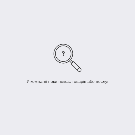
дозволяють нам надавати кращу якість за кращою ціною
незалежно від вашого бюджету. Кожен матрац виготовлений з
екологічно чистих натуральних матеріалів.
Ми як ніхто знаємо, що ви будете в захваті від вашого нового
ватного матраца. Кожен матрац прострочені наскрізь,
по.тому набивка не сьивается і не комкается. Не відкладайте
здоровий сон на потім, замовляйте сьогодні!
У компанії поки немає товарів або послуг