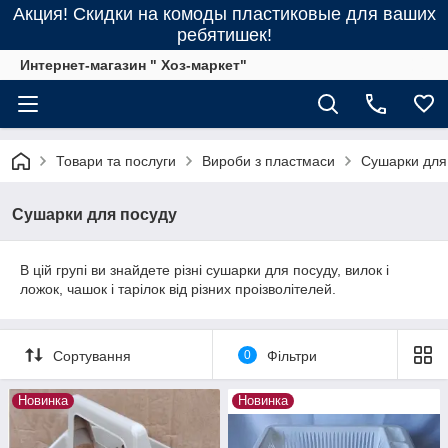
Акция! Скидки на комоды пластиковые для ваших
ребятишек!
Интернет-магазин " Хоз-маркет"
Товари та послуги
Вироби з пластмаси
Сушарки для
Сушарки для посуду
В цій групі ви знайдете різні сушарки для посуду, вилок і
ложок, чашок і тарілок від різних проізволітелей.
Сортування
0
Фільтри
Новинка
Новинка